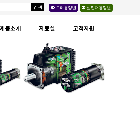
검색
모터용량별
실린더용량별
제품소개
자료실
고객지원