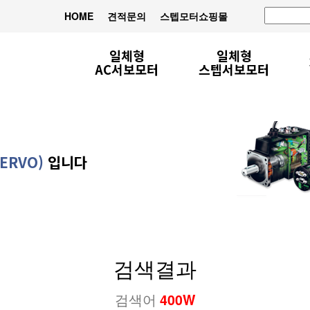
HOME
견적문의
스텝모터쇼핑몰
일체형
일체형
AC서보모터
스텝서보모터
ERVO)
입니다
검색결과
검색어
400W