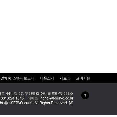
일체형 스텝서보모터
제품소개
자료실
고객지원
로 44번길 57, 두산명학 아너비즈타워 523호
T
031.624.1045
이메일
ihchoi@i-servo.co.kr
ht ⓒ i-SERVO 2020. All Rights Reserved.
[A]