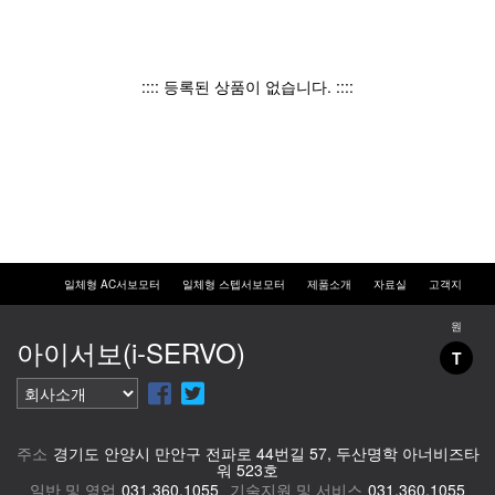
:::: 등록된 상품이 없습니다. ::::
일체형 AC서보모터
일체형 스텝서보모터
제품소개
자료실
고객지
원
아이서보(i-SERVO)
T
주소
경기도 안양시 만안구 전파로 44번길 57, 두산명학 아너비즈타
워 523호
일반 및 영업
031.360.1055
기술지원 및 서비스
031.360.1055