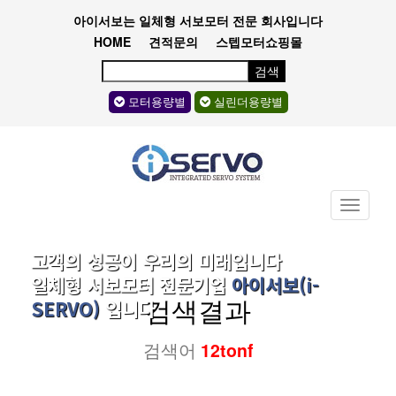
아이서보는 일체형 서보모터 전문 회사입니다
HOME
견적문의
스텝모터쇼핑몰
검색
모터용량별
실린더용량별
Toggle
navigati
고객의 성공이 우리의 미래입니다
일체형 서보모터 전문기업
아이서보(i-
검색결과
SERVO)
입니다
검색어
12tonf