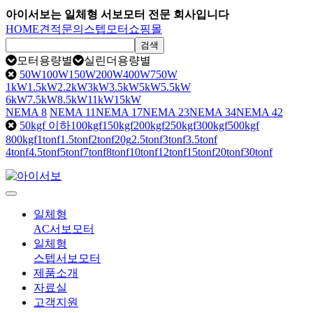
아이서보는 일체형 서보모터 전문 회사입니다
HOME
견적문의
스텝모터쇼핑몰
검색
모터용량별
실린더용량별
50W
100W
150W
200W
400W
750W
1kW
1.5kW
2.2kW
3kW
3.5kW
5kW
5.5kW
6kW
7.5kW
8.5kW
11kW
15kW
NEMA 8
NEMA 11
NEMA 17
NEMA 23
NEMA 34
NEMA 42
50kgf 이하
100kgf
150kgf
200kgf
250kgf
300kgf
500kgf
800kgf
1tonf
1.5tonf
2tonf
20g
2.5tonf
3tonf
3.5tonf
4tonf
4.5tonf
5tonf
7tonf
8tonf
10tonf
12tonf
15tonf
20tonf
30tonf
Toggle
navigation
일체형
AC서보모터
일체형
스텝서보모터
제품소개
자료실
고객지원