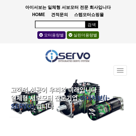
아이서보는 일체형 서보모터 전문 회사입니다
HOME
견적문의
스텝모터쇼핑몰
검색
모터용량별
실린더용량별
Toggle
navigati
고객의 성공이 우리의 미래입니다
일체형 서보모터 전문기업
아이서보(i-
SERVO)
입니다