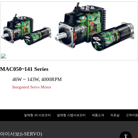
MAC050~141 Series
46W ~ 143W, 4000RPM
Integrated Servo Motor
일체형 AC서보모터
일체형 스텝서보모터
제품소개
자료실
고객지원
아이서보(i-SERVO)
T