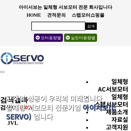
아이서보는 일체형 서보모터 전문 회사입니다
HOME
견적문의
스텝모터쇼핑몰
검색
모터용량별
실린더용량별
Toggle
navigation
일체형
AC서보모터
일체형
고객의 성공이 우리의 미래입니다
검색결과
스텝서보모터
일체형 서보모터 전문기업
아이서보(i-
검색어
150W
제품소개
SERVO)
입니다
자료실
JVL
고객지원